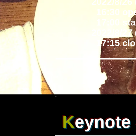
2022/8/26 
16:30 op
17:00 sta
2022/8/27 
17:15 clo
K
eynote