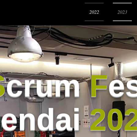
2022
2023
S
crum
F
e
S
endai
20