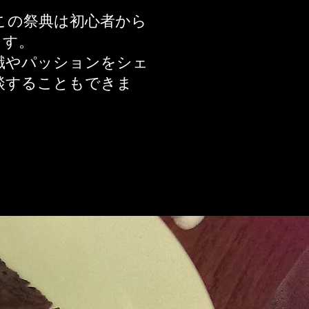
この祭典は初心者から
ます。
識やパッションをシェ
談することもできま
。