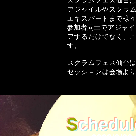
スクラムフェス仙台
アジャイルやスクラ
エキスパートまで様々
参加者同士でアジャ
アするだけでなく、
す。
スクラムフェス仙台
セッションは​
会場よ
S
chedul