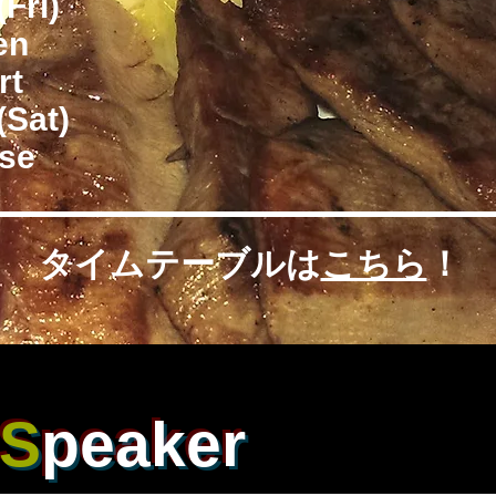
(Fri)
en
rt
(Sat)
se
タイムテーブルは
こちら
！
S
peaker