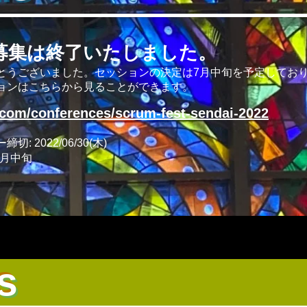
募集は終了いたしました。
とうございました。セッションの決定は7月中旬を予定してお
ョンはこちらから見ることができます。
.com/conferences/scrum-fest-sendai-2022
 2022/06/30(木)
7月中旬
s