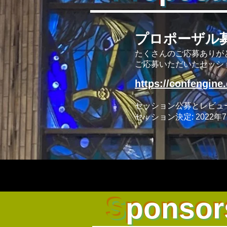
プロポーザル
たくさんのご応募ありが
ご応募いただいたセッシ
https://confengine
セッション公募とレビュー締切:
セッション決定: 2022年
S
ponsor