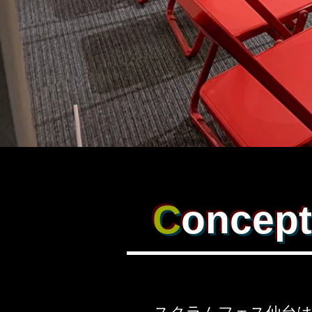
C
oncept