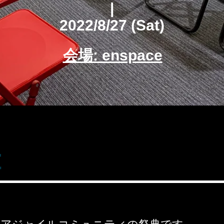
|
2022/8/27 (Sat)
会場: enspace