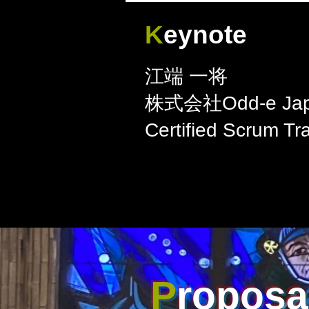
K
eynote
江端 一将
株式会社Odd-e J
Certified Scrum 
P
roposa